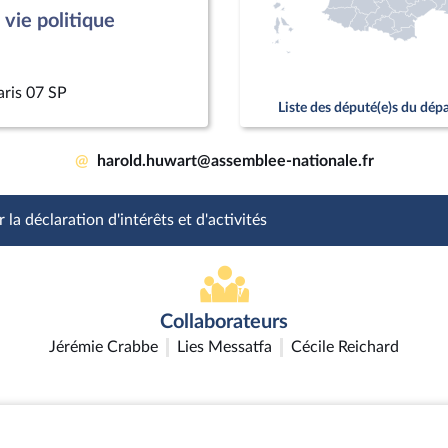
vie politique
aris 07 SP
Liste des député(e)s du dé
@
harold.huwart@assemblee-nationale.fr
 la déclaration d'intérêts et d'activités
Collaborateurs
Jérémie Crabbe
Lies Messatfa
Cécile Reichard