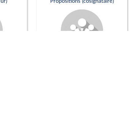
ur)
Propositions (cosignataire)
Positions de vote