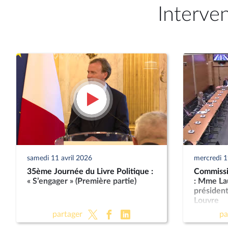
Interve
samedi 11 avril 2026
mercredi 
35ème Journée du Livre Politique :
Commissio
« S’engager » (Première partie)
: Mme La
présiden
Louvre
partager
pa