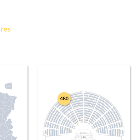
ires
480