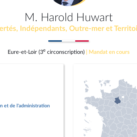
M. Harold Huwart
ertés, Indépendants, Outre-mer et Territo
e
Eure-et-Loir (3
circonscription)
| Mandat en cours
n et de l'administration