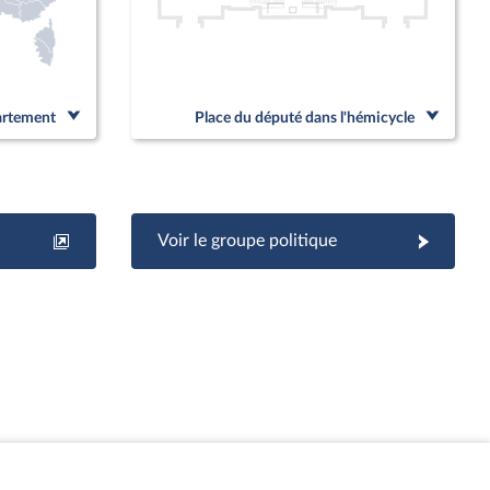
partement
Place du député dans l'hémicycle
Voir le groupe politique