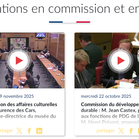
ntions en commission et e
19 novembre 2025
mercredi 22 octobre 2025
n des affaires culturelles
Commission du développ
urence des Cars,
durable : M. Jean Castex,
te-directrice du musée du
aux fonctions de PDG de l
M. Henri Prévost, proposé
fonctions de directeur gé
rtager
partager
l’ANCT