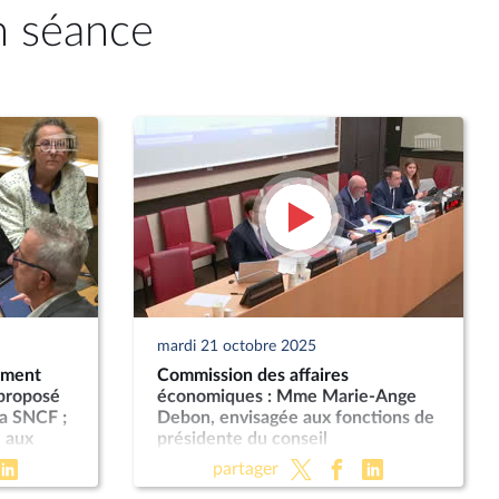
n séance
mardi 21 octobre 2025
ement
Commission des affaires
 proposé
économiques : Mme Marie-Ange
a SNCF ;
Debon, envisagée aux fonctions de
 aux
présidente du conseil
néral de
d’administration de La Poste ; «
partager
Économie sociale et solidaire » (PLF