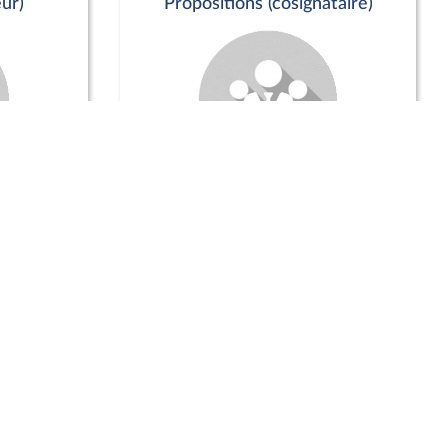
ur)
Propositions (cosignataire)
Positions de vote