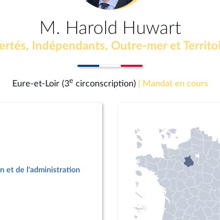
M. Harold Huwart
ertés, Indépendants, Outre-mer et Territo
e
Eure-et-Loir (3
circonscription)
| Mandat en cours
n et de l'administration