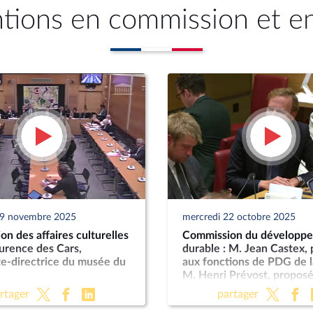
ntions en commission et e
19 novembre 2025
mercredi 22 octobre 2025
n des affaires culturelles
Commission du développ
urence des Cars,
durable : M. Jean Castex,
te-directrice du musée du
aux fonctions de PDG de l
M. Henri Prévost, proposé
fonctions de directeur gé
rtager
partager
l’ANCT