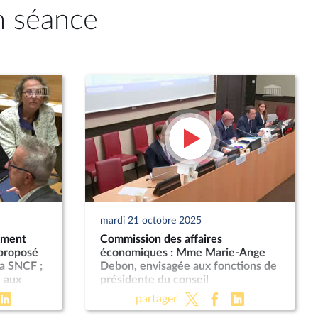
n séance
mardi 21 octobre 2025
ement
Commission des affaires
 proposé
économiques : Mme Marie-Ange
a SNCF ;
Debon, envisagée aux fonctions de
 aux
présidente du conseil
néral de
d’administration de La Poste ; «
partager
Économie sociale et solidaire » (PLF