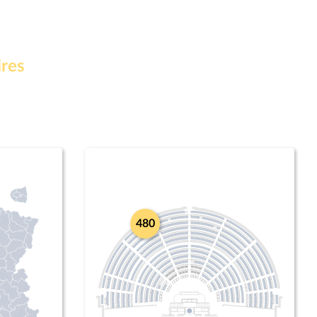
ires
480