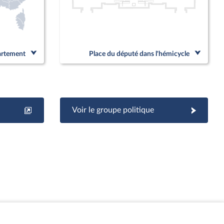
partement
Place du député dans l'hémicycle
Voir le groupe politique