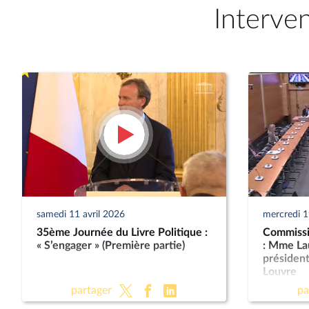
Interve
samedi 11 avril 2026
mercredi 
35ème Journée du Livre Politique :
Commissio
« S’engager » (Première partie)
: Mme La
présiden
Louvre
partager
pa