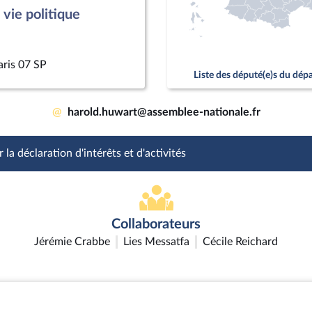
vie politique
aris 07 SP
Liste des député(e)s du dé
@
harold.huwart@assemblee-nationale.fr
 la déclaration d'intérêts et d'activités
Collaborateurs
Jérémie Crabbe
Lies Messatfa
Cécile Reichard