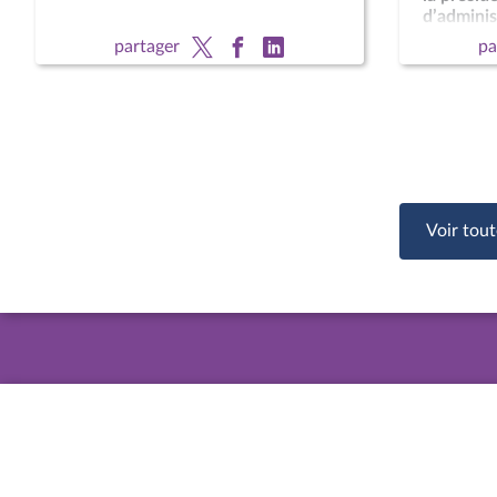
d’administ
national 
partager
pa
François 
CCNE
Voir tout