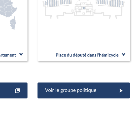
partement
Place du député dans l'hémicycle
Voir le groupe politique