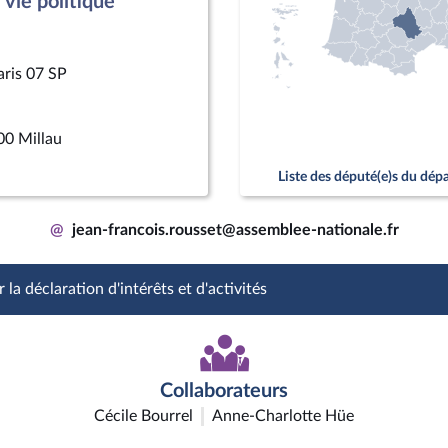
vie politique
aris 07 SP
00 Millau
Liste des député(e)s du dé
@
jean-francois.rousset@assemblee-nationale.fr
 la déclaration d'intérêts et d'activités
Collaborateurs
Cécile Bourrel
Anne-Charlotte Hüe