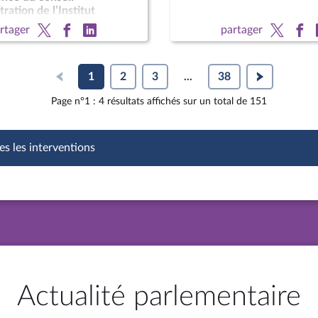
ration de l’Institut
du cancer ; M. Jean
rtager
partager
Delfraissy, président du
1
2
3
...
38
Page n°1 : 4 résultats affichés sur un total de 151
es les interventions
Actualité parlementaire