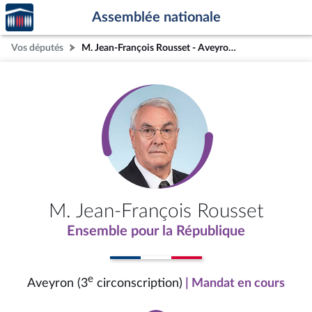
Accèder
Aller au contenu
Aller en bas de la page
Assemblée nationale
à la
page
Vos députés
M. Jean-François Rousset - Aveyron (3e circonscription)
d'accueil
M. Jean-François Rousset
Ensemble pour la République
e
Aveyron (3
circonscription)
| Mandat en cours