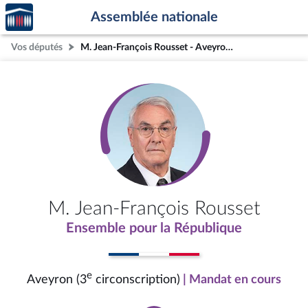
Accèder
Aller au contenu
Aller en bas de la page
Assemblée nationale
à la
page
Vos députés
M. Jean-François Rousset - Aveyron (3e circonscription)
d'accueil
M. Jean-François Rousset
Ensemble pour la République
e
Aveyron (3
circonscription)
| Mandat en cours