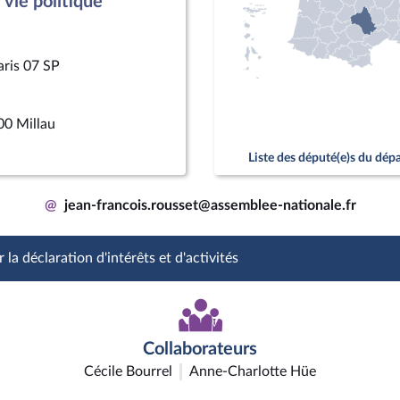
vie politique
aris 07 SP
00 Millau
Liste des député(e)s du dé
@
jean-francois.rousset@assemblee-nationale.fr
 la déclaration d'intérêts et d'activités
Collaborateurs
Cécile Bourrel
Anne-Charlotte Hüe