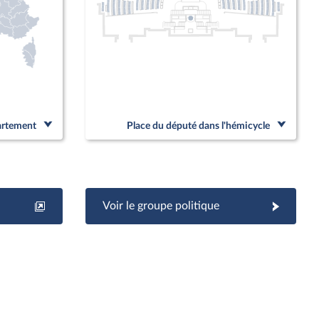
partement
Place du député dans l'hémicycle
Voir le groupe politique