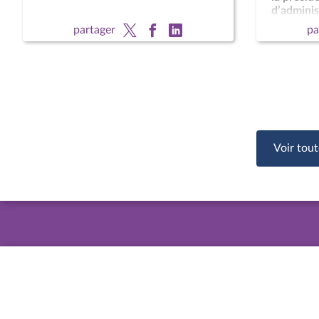
d’administ
national 
partager
pa
François 
CCNE
Voir tout