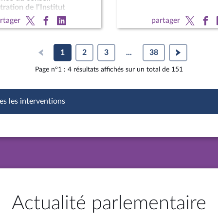
ration de l’Institut
du cancer ; M. Jean
rtager
partager
Delfraissy, président du
1
2
3
...
38
Page n°1 : 4 résultats affichés sur un total de 151
es les interventions
Actualité parlementaire