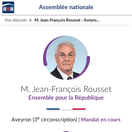
Accèder
Aller au contenu
Aller en bas de la page
Assemblée nationale
à la
page
Vos députés
M. Jean-François Rousset - Aveyron (3e circonscription)
d'accueil
M. Jean-François Rousset
Ensemble pour la République
e
Aveyron (3
circonscription)
| Mandat en cours