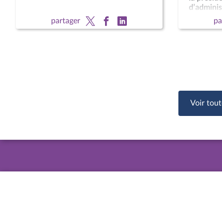
d’administ
national 
partager
pa
François 
CCNE
Voir tout