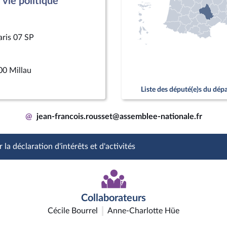
vie politique
aris 07 SP
00 Millau
Liste des député(e)s du dé
@
jean-francois.rousset@assemblee-nationale.fr
 la déclaration d'intérêts et d'activités
Collaborateurs
Cécile Bourrel
Anne-Charlotte Hüe