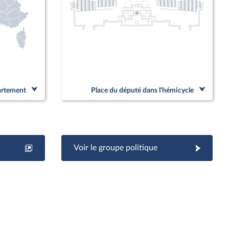
partement
Place du député dans l'hémicycle
Voir le groupe politique