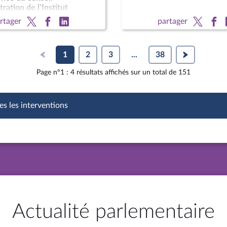
ration de l’Institut
du cancer ; M. Jean
rtager
partager
Delfraissy, président du
1
2
3
...
38
Page n°1 : 4 résultats affichés sur un total de 151
es les interventions
Actualité parlementaire