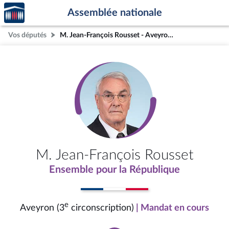
Accèder
Aller au contenu
Aller en bas de la page
Assemblée nationale
à la
page
Vos députés
M. Jean-François Rousset - Aveyron (3e circonscription)
d'accueil
M. Jean-François Rousset
Ensemble pour la République
e
Aveyron (3
circonscription)
| Mandat en cours