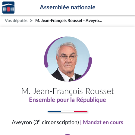
Accèder
Aller au contenu
Aller en bas de la page
Assemblée nationale
à la
page
Vos députés
M. Jean-François Rousset - Aveyron (3e circonscription)
d'accueil
M. Jean-François Rousset
Ensemble pour la République
e
Aveyron (3
circonscription)
| Mandat en cours