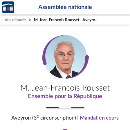
Accèder
Aller au contenu
Aller en bas de la page
Assemblée nationale
à la
page
Vos députés
M. Jean-François Rousset - Aveyron (3e circonscription)
d'accueil
M. Jean-François Rousset
Ensemble pour la République
e
Aveyron (3
circonscription)
| Mandat en cours