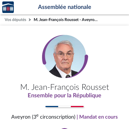
Accèder
Aller au contenu
Aller en bas de la page
Assemblée nationale
à la
page
Vos députés
M. Jean-François Rousset - Aveyron (3e circonscription)
d'accueil
M. Jean-François Rousset
Ensemble pour la République
e
Aveyron (3
circonscription)
| Mandat en cours