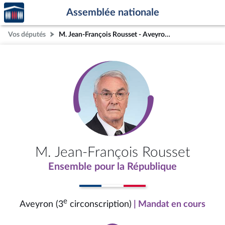
Accèder
Aller au contenu
Aller en bas de la page
Assemblée nationale
à la
page
Vos députés
M. Jean-François Rousset - Aveyron (3e circonscription)
d'accueil
M. Jean-François Rousset
Ensemble pour la République
e
Aveyron (3
circonscription)
| Mandat en cours