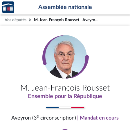
Accèder
Aller au contenu
Aller en bas de la page
Assemblée nationale
à la
page
Vos députés
M. Jean-François Rousset - Aveyron (3e circonscription)
d'accueil
M. Jean-François Rousset
Ensemble pour la République
e
Aveyron (3
circonscription)
| Mandat en cours