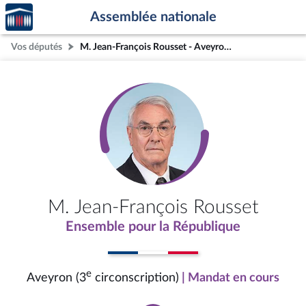
Accèder
Aller au contenu
Aller en bas de la page
Assemblée nationale
à la
page
Vos députés
M. Jean-François Rousset - Aveyron (3e circonscription)
d'accueil
M. Jean-François Rousset
Ensemble pour la République
e
Aveyron (3
circonscription)
| Mandat en cours