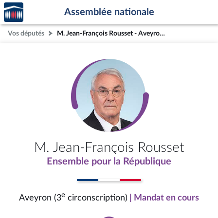
Accèder
Aller au contenu
Aller en bas de la page
Assemblée nationale
à la
page
Vos députés
M. Jean-François Rousset - Aveyron (3e circonscription)
d'accueil
M. Jean-François Rousset
Ensemble pour la République
e
Aveyron (3
circonscription)
| Mandat en cours