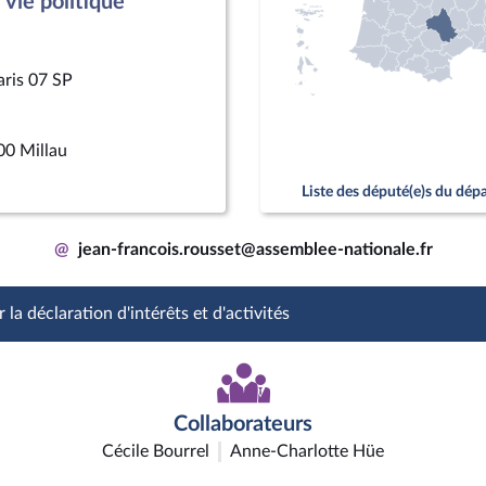
vie politique
aris 07 SP
00 Millau
Liste des député(e)s du dé
@
jean-francois.rousset@assemblee-nationale.fr
 la déclaration d'intérêts et d'activités
Collaborateurs
Cécile Bourrel
Anne-Charlotte Hüe