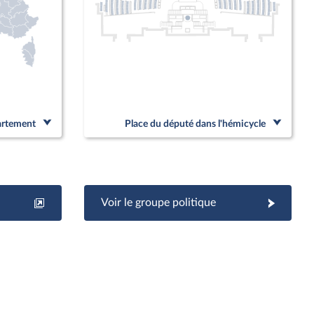
partement
Place du député dans l'hémicycle
Voir le groupe politique