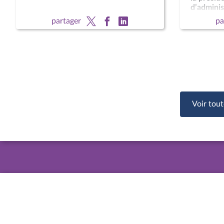
d’administ
national 
partager
pa
François 
CCNE
Voir tout