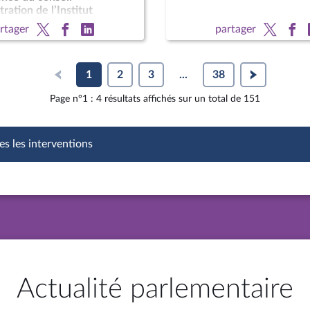
ration de l’Institut
du cancer ; M. Jean
rtager
partager
Delfraissy, président du
1
2
3
...
38
Page n°1 : 4 résultats affichés sur un total de 151
es les interventions
Actualité parlementaire