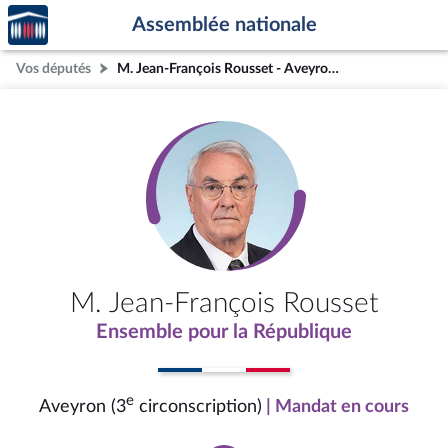
Accèder
Aller au contenu
Aller en bas de la page
Assemblée nationale
à la
page
Vos députés
M. Jean-François Rousset - Aveyron (3e circonscription)
d'accueil
M. Jean-François Rousset
Ensemble pour la République
e
Aveyron (3
circonscription)
| Mandat en cours