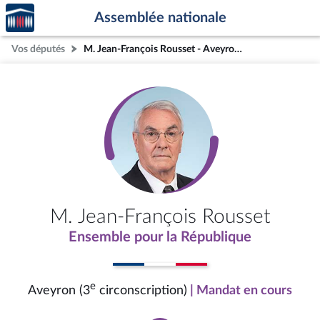
Accèder
Aller au contenu
Aller en bas de la page
Assemblée nationale
à la
page
Vos députés
M. Jean-François Rousset - Aveyron (3e circonscription)
d'accueil
M. Jean-François Rousset
Ensemble pour la République
e
Aveyron (3
circonscription)
| Mandat en cours