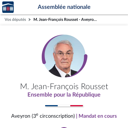
Accèder
Aller au contenu
Aller en bas de la page
Assemblée nationale
à la
page
Vos députés
M. Jean-François Rousset - Aveyron (3e circonscription)
d'accueil
M. Jean-François Rousset
Ensemble pour la République
e
Aveyron (3
circonscription)
| Mandat en cours