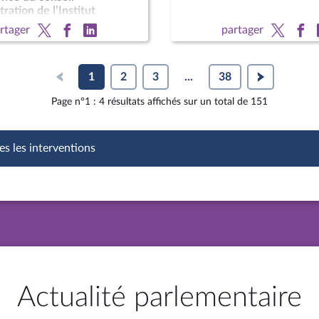
ration de l’Institut
du cancer ; M. Jean
rtager
partager
Delfraissy, président du
1
2
3
...
38
Page n°1 : 4 résultats affichés sur un total de 151
es les interventions
Actualité parlementaire