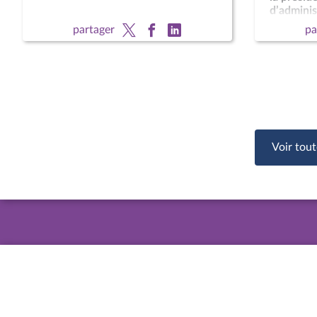
d’administ
national 
partager
pa
François 
CCNE
Voir tout