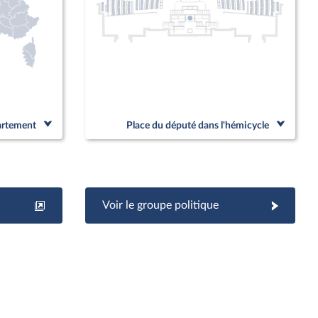
partement
Place du député dans l'hémicycle
Voir le groupe politique