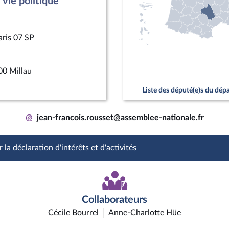
vie politique
aris 07 SP
00 Millau
Liste des député(e)s du dé
@
jean-francois.rousset@assemblee-nationale.fr
 la déclaration d'intérêts et d'activités
Collaborateurs
Cécile Bourrel
Anne-Charlotte Hüe