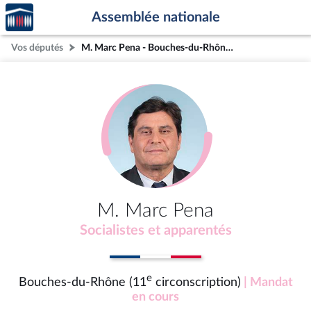
Accèder
Aller au contenu
Aller en bas de la page
Assemblée nationale
à la
page
Vos députés
M. Marc Pena - Bouches-du-Rhône (11e circonscription)
d'accueil
M. Marc Pena
Socialistes et apparentés
e
Bouches-du-Rhône (11
circonscription)
| Mandat
en cours