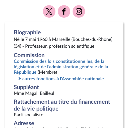
Voir
Voir
Voir
la
la
la
page
page
page
Twitter
Facebook
Instagram
Biographie
Né le 7 mai 1960 à Marseille (Bouches-du-Rhône)
(34) - Professeur, profession scientifique
Commission
Commission des lois constitutionnelles, de la
législation et de l'administration générale de la
République
(Membre)
autres fonctions à l'Assemblée nationale
Suppléant
Mme Magali Bailleul
Rattachement au titre du financement
de la vie politique
Parti socialiste
Adresse