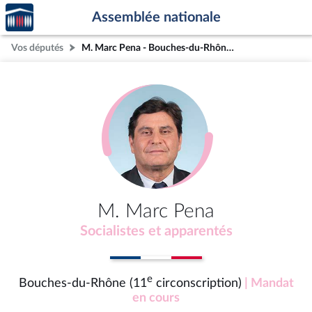
Accèder
Aller au contenu
Aller en bas de la page
Assemblée nationale
à la
page
Vos députés
M. Marc Pena - Bouches-du-Rhône (11e circonscription)
d'accueil
M. Marc Pena
Socialistes et apparentés
e
Bouches-du-Rhône (11
circonscription)
| Mandat
en cours