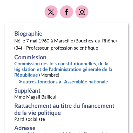
Voir
Voir
Voir
la
la
la
page
page
page
Twitter
Facebook
Instagram
Biographie
Né le 7 mai 1960 à Marseille (Bouches-du-Rhône)
(34) - Professeur, profession scientifique
Commission
Commission des lois constitutionnelles, de la
législation et de l'administration générale de la
République
(Membre)
autres fonctions à l'Assemblée nationale
Suppléant
Mme Magali Bailleul
Rattachement au titre du financement
de la vie politique
Parti socialiste
Adresse