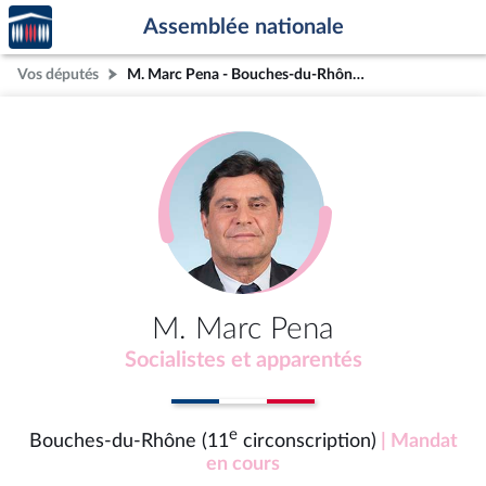
Accèder
Aller au contenu
Aller en bas de la page
Assemblée nationale
à la
page
Vos députés
M. Marc Pena - Bouches-du-Rhône (11e circonscription)
d'accueil
M. Marc Pena
Socialistes et apparentés
e
Bouches-du-Rhône (11
circonscription)
| Mandat
en cours