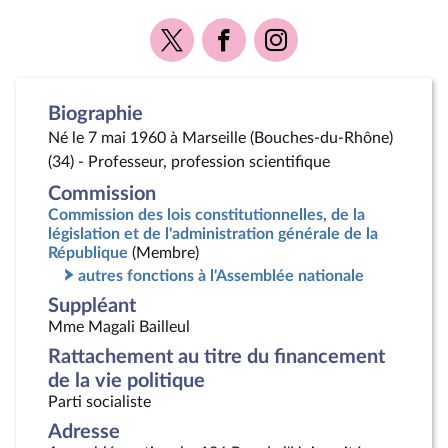
Voir
Voir
Voir
la
la
la
page
page
page
Twitter
Facebook
Instagram
Biographie
Né le 7 mai 1960 à Marseille (Bouches-du-Rhône)
(34) - Professeur, profession scientifique
Commission
Commission des lois constitutionnelles, de la
législation et de l'administration générale de la
République
(Membre)
autres fonctions à l'Assemblée nationale
Suppléant
Mme Magali Bailleul
Rattachement au titre du financement
de la vie politique
Parti socialiste
Adresse