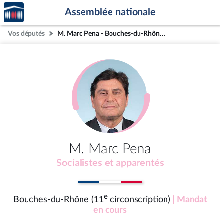
Accèder
Aller au contenu
Aller en bas de la page
Assemblée nationale
à la
page
Vos députés
M. Marc Pena - Bouches-du-Rhône (11e circonscription)
d'accueil
M. Marc Pena
Socialistes et apparentés
e
Bouches-du-Rhône (11
circonscription)
| Mandat
en cours