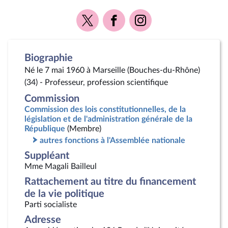
Voir
Voir
Voir
la
la
la
page
page
page
Twitter
Facebook
Instagram
Biographie
Né le 7 mai 1960 à Marseille (Bouches-du-Rhône)
(34) - Professeur, profession scientifique
Commission
Commission des lois constitutionnelles, de la
législation et de l'administration générale de la
République
(Membre)
autres fonctions à l'Assemblée nationale
Suppléant
Mme Magali Bailleul
Rattachement au titre du financement
de la vie politique
Parti socialiste
Adresse