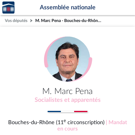
Accèder
Aller au contenu
Aller en bas de la page
Assemblée nationale
à la
page
Vos députés
M. Marc Pena - Bouches-du-Rhône (11e circonscription)
d'accueil
M. Marc Pena
Socialistes et apparentés
e
Bouches-du-Rhône (11
circonscription)
| Mandat
en cours