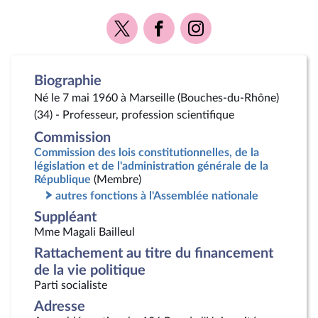
Voir
Voir
Voir
la
la
la
page
page
page
Twitter
Facebook
Instagram
Biographie
Né le 7 mai 1960 à Marseille (Bouches-du-Rhône)
(34) - Professeur, profession scientifique
Commission
Commission des lois constitutionnelles, de la
législation et de l'administration générale de la
République
(Membre)
autres fonctions à l'Assemblée nationale
Suppléant
Mme Magali Bailleul
Rattachement au titre du financement
de la vie politique
Parti socialiste
Adresse