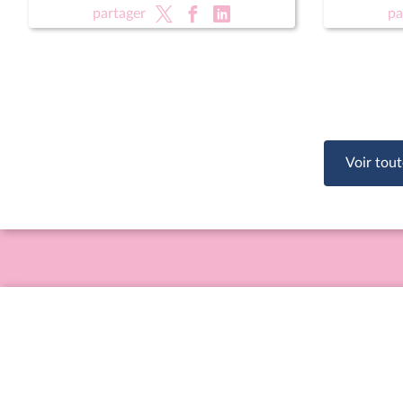
(nouvelle lecture) (suite)
partager
pa
Voir tout