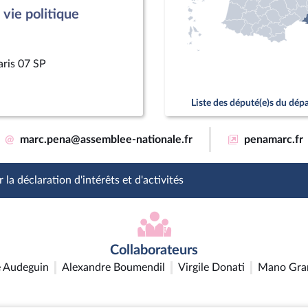
vie politique
aris 07 SP
Liste des député(e)s du dé
@
marc.pena@assemblee-nationale.fr
penamarc.fr
 la déclaration d'intérêts et d'activités
Collaborateurs
 Audeguin
Alexandre Boumendil
Virgile Donati
Mano Gra