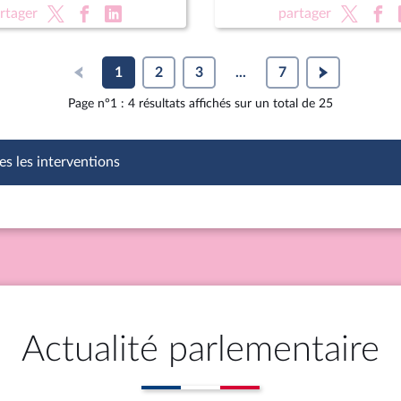
autonome au sein de la R
rtager
partager
1
2
3
...
7
Page n°1 : 4 résultats affichés sur un total de 25
es les interventions
Actualité parlementaire