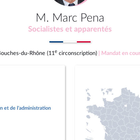
M. Marc Pena
Socialistes et apparentés
e
ouches-du-Rhône (11
circonscription)
| Mandat en cou
n et de l'administration