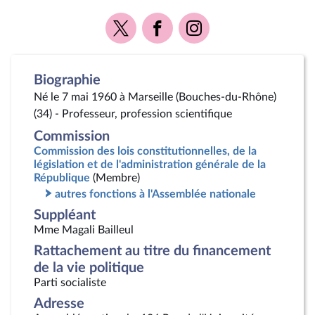
Voir
Voir
Voir
la
la
la
page
page
page
Twitter
Facebook
Instagram
Biographie
Né le 7 mai 1960 à Marseille (Bouches-du-Rhône)
(34) - Professeur, profession scientifique
Commission
Commission des lois constitutionnelles, de la
législation et de l'administration générale de la
République
(Membre)
autres fonctions à l'Assemblée nationale
Suppléant
Mme Magali Bailleul
Rattachement au titre du financement
de la vie politique
Parti socialiste
Adresse