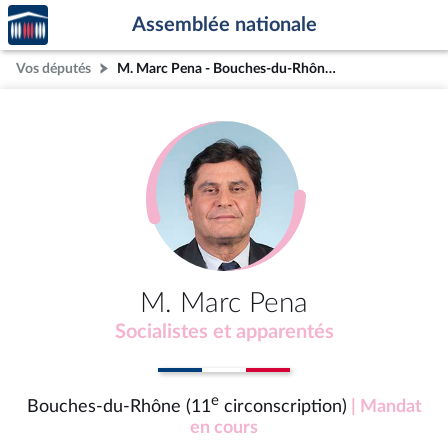
Accèder
Aller au contenu
Aller en bas de la page
Assemblée nationale
à la
page
Vos députés
M. Marc Pena - Bouches-du-Rhône (11e circonscription)
d'accueil
M. Marc Pena
Socialistes et apparentés
e
Bouches-du-Rhône (11
circonscription)
| Mandat
en cours