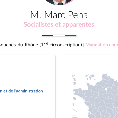
M. Marc Pena
Socialistes et apparentés
e
ouches-du-Rhône (11
circonscription)
| Mandat en cou
n et de l'administration