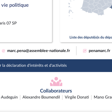
vie politique
aris 07 SP
Liste des député(e)s du dé
@
marc.pena@assemblee-nationale.fr
penamarc.fr
 la déclaration d'intérêts et d'activités
Collaborateurs
 Audeguin
Alexandre Boumendil
Virgile Donati
Mano Gra