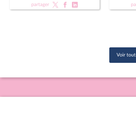
(nouvelle lecture) (suite)
partager
pa
Voir tout