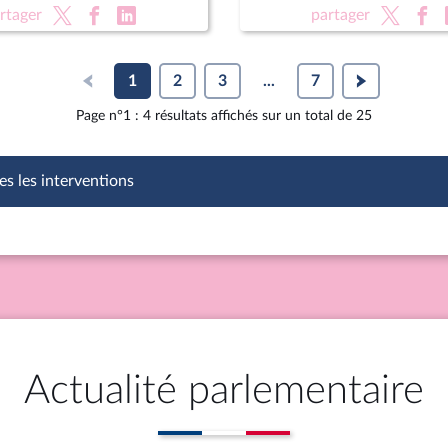
autonome au sein de la R
rtager
partager
1
2
3
...
7
Page n°1 : 4 résultats affichés sur un total de 25
es les interventions
Actualité parlementaire