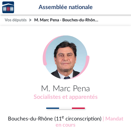
Accèder
Aller au contenu
Aller en bas de la page
Assemblée nationale
à la
page
Vos députés
M. Marc Pena - Bouches-du-Rhône (11e circonscription)
d'accueil
M. Marc Pena
Socialistes et apparentés
e
Bouches-du-Rhône (11
circonscription)
| Mandat
en cours