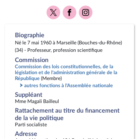
Voir
Voir
Voir
la
la
la
page
page
page
Twitter
Facebook
Instagram
Biographie
Né le 7 mai 1960 à Marseille (Bouches-du-Rhône)
(34) - Professeur, profession scientifique
Commission
Commission des lois constitutionnelles, de la
législation et de l'administration générale de la
République
(Membre)
autres fonctions à l'Assemblée nationale
Suppléant
Mme Magali Bailleul
Rattachement au titre du financement
de la vie politique
Parti socialiste
Adresse