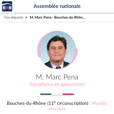
Accèder
Aller au contenu
Aller en bas de la page
Assemblée nationale
à la
page
Vos députés
M. Marc Pena - Bouches-du-Rhône (11e circonscription)
d'accueil
M. Marc Pena
Socialistes et apparentés
e
Bouches-du-Rhône (11
circonscription)
| Mandat
en cours