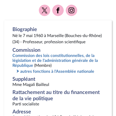
Voir
Voir
Voir
la
la
la
page
page
page
Twitter
Facebook
Instagram
Biographie
Né le 7 mai 1960 à Marseille (Bouches-du-Rhône)
(34) - Professeur, profession scientifique
Commission
Commission des lois constitutionnelles, de la
législation et de l'administration générale de la
République
(Membre)
autres fonctions à l'Assemblée nationale
Suppléant
Mme Magali Bailleul
Rattachement au titre du financement
de la vie politique
Parti socialiste
Adresse