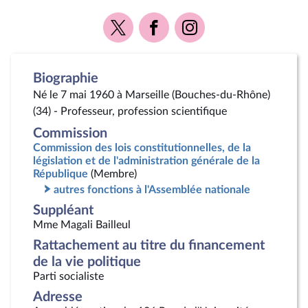
Voir
Voir
Voir
la
la
la
page
page
page
Twitter
Facebook
Instagram
Biographie
Né le 7 mai 1960 à Marseille (Bouches-du-Rhône)
(34) - Professeur, profession scientifique
Commission
Commission des lois constitutionnelles, de la
législation et de l'administration générale de la
République
(Membre)
autres fonctions à l'Assemblée nationale
Suppléant
Mme Magali Bailleul
Rattachement au titre du financement
de la vie politique
Parti socialiste
Adresse