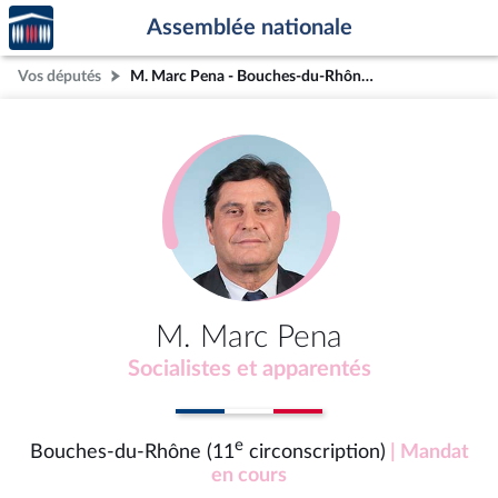
Accèder
Aller au contenu
Aller en bas de la page
Assemblée nationale
à la
page
Vos députés
M. Marc Pena - Bouches-du-Rhône (11e circonscription)
d'accueil
M. Marc Pena
Socialistes et apparentés
e
Bouches-du-Rhône (11
circonscription)
| Mandat
en cours