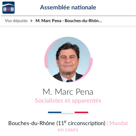
Accèder
Aller au contenu
Aller en bas de la page
Assemblée nationale
à la
page
Vos députés
M. Marc Pena - Bouches-du-Rhône (11e circonscription)
d'accueil
M. Marc Pena
Socialistes et apparentés
e
Bouches-du-Rhône (11
circonscription)
| Mandat
en cours