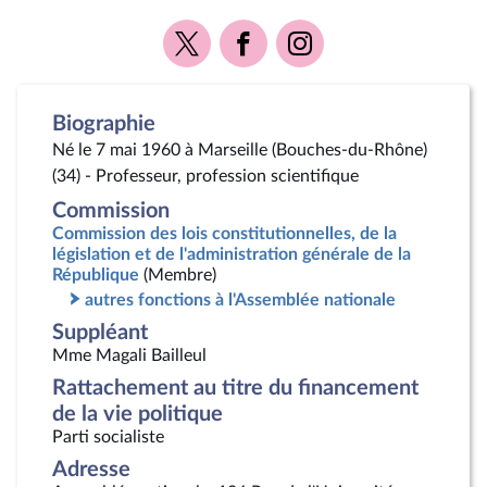
Voir
Voir
Voir
la
la
la
page
page
page
Twitter
Facebook
Instagram
Biographie
Né le 7 mai 1960 à Marseille (Bouches-du-Rhône)
(34) - Professeur, profession scientifique
Commission
Commission des lois constitutionnelles, de la
législation et de l'administration générale de la
République
(Membre)
autres fonctions à l'Assemblée nationale
Suppléant
Mme Magali Bailleul
Rattachement au titre du financement
de la vie politique
Parti socialiste
Adresse