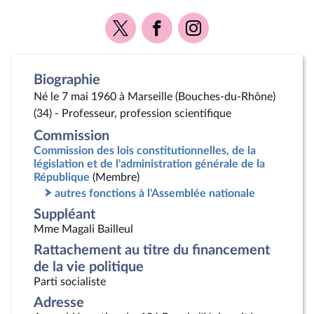
Voir
Voir
Voir
la
la
la
page
page
page
Twitter
Facebook
Instagram
Biographie
Né le 7 mai 1960 à Marseille (Bouches-du-Rhône)
(34) - Professeur, profession scientifique
Commission
Commission des lois constitutionnelles, de la
législation et de l'administration générale de la
République
(Membre)
autres fonctions à l'Assemblée nationale
Suppléant
Mme Magali Bailleul
Rattachement au titre du financement
de la vie politique
Parti socialiste
Adresse