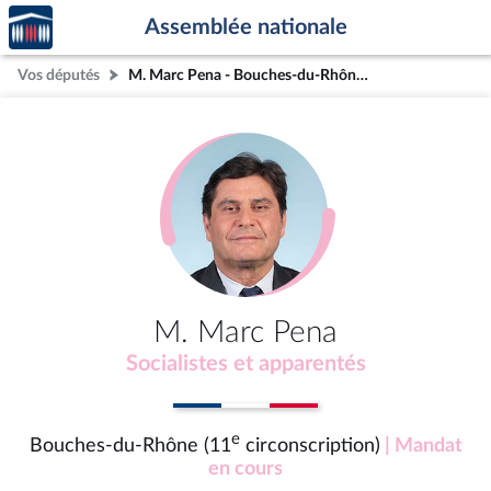
Accèder
Aller au contenu
Aller en bas de la page
Assemblée nationale
à la
page
Vos députés
M. Marc Pena - Bouches-du-Rhône (11e circonscription)
d'accueil
M. Marc Pena
Socialistes et apparentés
e
Bouches-du-Rhône (11
circonscription)
| Mandat
en cours