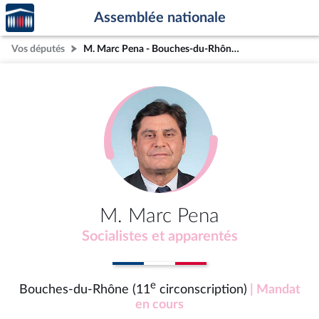
Accèder
Aller au contenu
Aller en bas de la page
Assemblée nationale
à la
page
Vos députés
M. Marc Pena - Bouches-du-Rhône (11e circonscription)
d'accueil
M. Marc Pena
Socialistes et apparentés
e
Bouches-du-Rhône (11
circonscription)
| Mandat
en cours