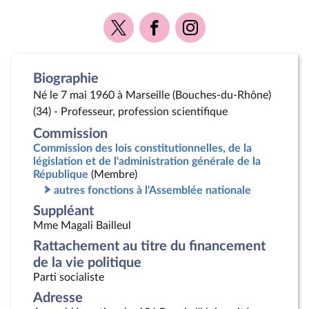
Voir
Voir
Voir
la
la
la
page
page
page
Twitter
Facebook
Instagram
Biographie
Né le 7 mai 1960 à Marseille (Bouches-du-Rhône)
(34) - Professeur, profession scientifique
Commission
Commission des lois constitutionnelles, de la
législation et de l'administration générale de la
République
(Membre)
autres fonctions à l'Assemblée nationale
Suppléant
Mme Magali Bailleul
Rattachement au titre du financement
de la vie politique
Parti socialiste
Adresse