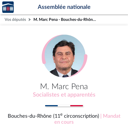
Accèder
Aller au contenu
Aller en bas de la page
Assemblée nationale
à la
page
Vos députés
M. Marc Pena - Bouches-du-Rhône (11e circonscription)
d'accueil
M. Marc Pena
Socialistes et apparentés
e
Bouches-du-Rhône (11
circonscription)
| Mandat
en cours