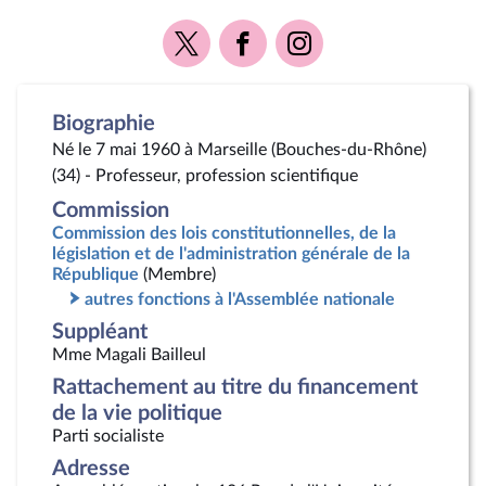
Voir
Voir
Voir
la
la
la
page
page
page
Twitter
Facebook
Instagram
Biographie
Né le 7 mai 1960 à Marseille (Bouches-du-Rhône)
(34) - Professeur, profession scientifique
Commission
Commission des lois constitutionnelles, de la
législation et de l'administration générale de la
République
(Membre)
autres fonctions à l'Assemblée nationale
Suppléant
Mme Magali Bailleul
Rattachement au titre du financement
de la vie politique
Parti socialiste
Adresse