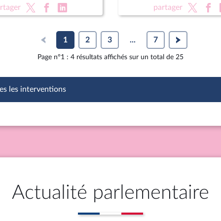
autonome au sein de la R
rtager
partager
1
2
3
...
7
Page n°1 : 4 résultats affichés sur un total de 25
es les interventions
Actualité parlementaire