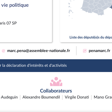
vie politique
aris 07 SP
Liste des député(e)s du dé
@
marc.pena@assemblee-nationale.fr
penamarc.fr
 la déclaration d'intérêts et d'activités
Collaborateurs
 Audeguin
Alexandre Boumendil
Virgile Donati
Mano Gra