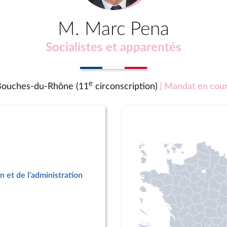
M. Marc Pena
Socialistes et apparentés
e
ouches-du-Rhône (11
circonscription)
| Mandat en cou
n et de l'administration