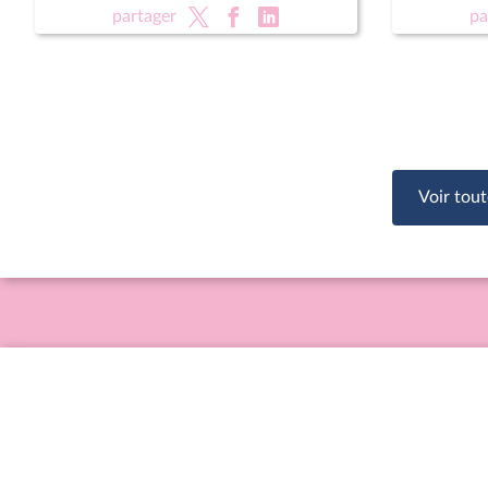
(nouvelle lecture) (suite)
partager
pa
Voir tout