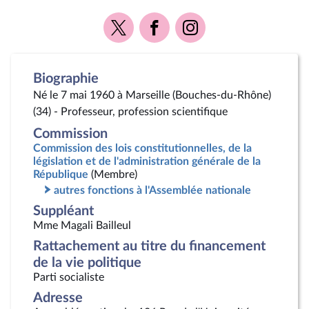
Voir
Voir
Voir
la
la
la
page
page
page
Twitter
Facebook
Instagram
Biographie
Né le 7 mai 1960 à Marseille (Bouches-du-Rhône)
(34) - Professeur, profession scientifique
Commission
Commission des lois constitutionnelles, de la
législation et de l'administration générale de la
République
(Membre)
autres fonctions à l'Assemblée nationale
Suppléant
Mme Magali Bailleul
Rattachement au titre du financement
de la vie politique
Parti socialiste
Adresse