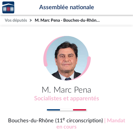
Accèder
Aller au contenu
Aller en bas de la page
Assemblée nationale
à la
page
Vos députés
M. Marc Pena - Bouches-du-Rhône (11e circonscription)
d'accueil
M. Marc Pena
Socialistes et apparentés
e
Bouches-du-Rhône (11
circonscription)
| Mandat
en cours