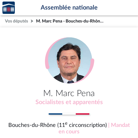
Accèder
Aller au contenu
Aller en bas de la page
Assemblée nationale
à la
page
Vos députés
M. Marc Pena - Bouches-du-Rhône (11e circonscription)
d'accueil
M. Marc Pena
Socialistes et apparentés
e
Bouches-du-Rhône (11
circonscription)
| Mandat
en cours