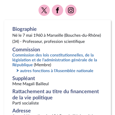
Voir
Voir
Voir
la
la
la
page
page
page
Twitter
Facebook
Instagram
Biographie
Né le 7 mai 1960 à Marseille (Bouches-du-Rhône)
(34) - Professeur, profession scientifique
Commission
Commission des lois constitutionnelles, de la
législation et de l'administration générale de la
République
(Membre)
autres fonctions à l'Assemblée nationale
Suppléant
Mme Magali Bailleul
Rattachement au titre du financement
de la vie politique
Parti socialiste
Adresse