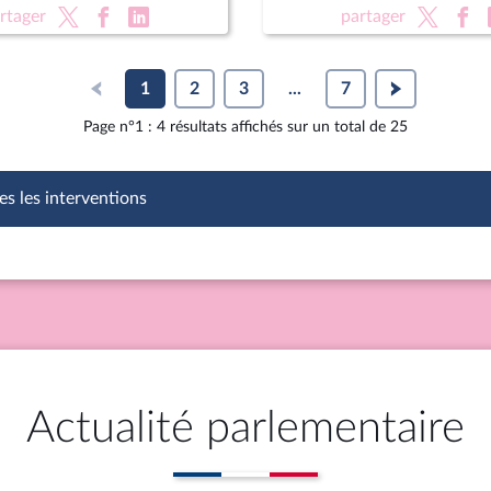
autonome au sein de la R
rtager
partager
1
2
3
...
7
Page n°1 : 4 résultats affichés sur un total de 25
es les interventions
Actualité parlementaire