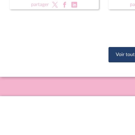
(nouvelle lecture) (suite)
partager
pa
Voir tout