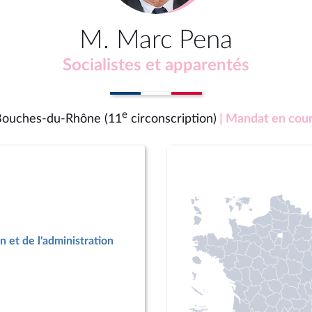
M. Marc Pena
Socialistes et apparentés
e
ouches-du-Rhône (11
circonscription)
| Mandat en cou
n et de l'administration