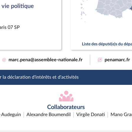
vie politique
aris 07 SP
Liste des député(e)s du dé
@
marc.pena@assemblee-nationale.fr
penamarc.fr
 la déclaration d'intérêts et d'activités
Collaborateurs
 Audeguin
Alexandre Boumendil
Virgile Donati
Mano Gra