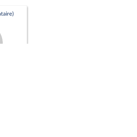
taire)
Positions de vote