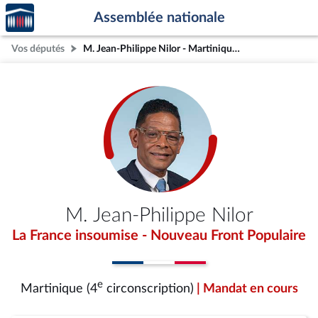
Accèder
Aller au contenu
Aller en bas de la page
Assemblée nationale
à la
page
Vos députés
M. Jean-Philippe Nilor - Martinique (4e circonscription)
d'accueil
M. Jean-Philippe Nilor
La France insoumise - Nouveau Front Populaire
e
Martinique (4
circonscription)
| Mandat en cours