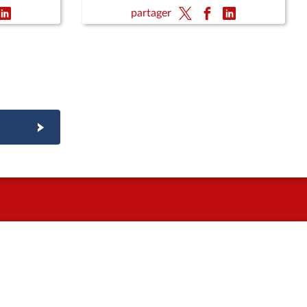
ergie,
des ressortissants ultramarins en
partager
hexagone ; Action résolue de la
France contre le blocus imposé au
peuple cubain