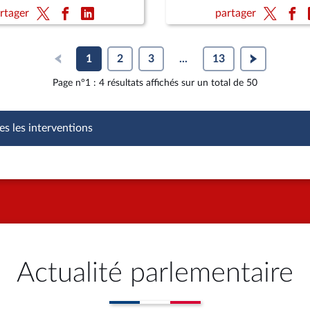
 sur le coût réel des aides
les règles en matière d'én
rtager
partager
t les effets de
d'eau et d'assainissement
tion au travail engendrés
cumul
1
2
3
...
13
Page n°1 : 4 résultats affichés sur un total de 50
es les interventions
Actualité parlementaire