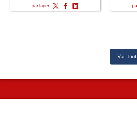
d'enquête
partager
pa
sociales e
désincita
par leur 
Voir tout