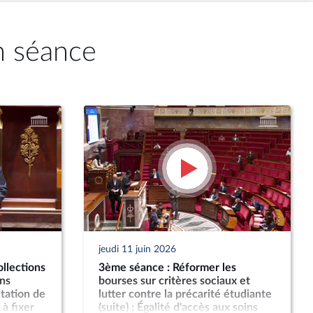
n séance
jeudi 11 juin 2026
ollections
3ème séance : Réformer les
ns
bourses sur critères sociaux et
itation de
lutter contre la précarité étudiante
à fixer
(suite) ; Égalité d'accès aux soins