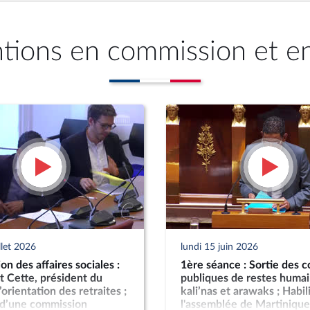
ntions en commission et e
llet 2026
lundi 15 juin 2026
n des affaires sociales :
1ère séance : Sortie des c
t Cette, président du
publiques de restes humai
’orientation des retraites ;
kali’nas et arawaks ; Habil
 d’une commission
l'assemblée de Martinique 