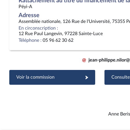
Rattachement au titre du financement de la 
Péyi-A
Adresse
Assemblée nationale, 126 Rue de l'Université, 75355 
En circonscription :
12 Rue Paul Langevin, 97228 Sainte-Luce
Téléphone :
05 96 62 30 62
@
jean-philippe.nilor
Voir la commission
Consulter
Anne Beri