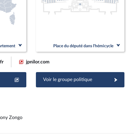
partement
Place du député dans l'hémicycle
fr
jpnilor.com
Voir le groupe politique
ony Zongo