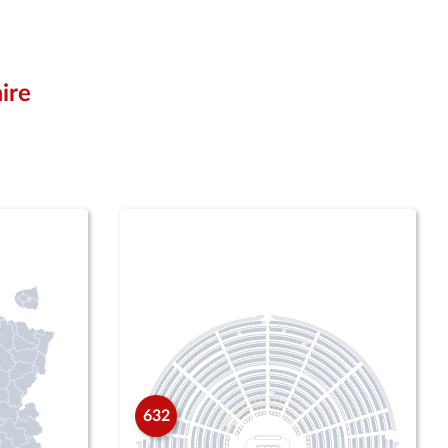
ire
632