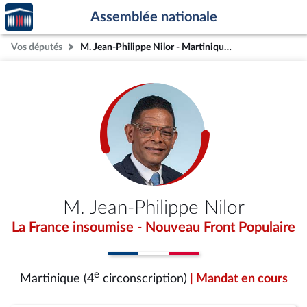
Accèder
Aller au contenu
Aller en bas de la page
Assemblée nationale
à la
page
Vos députés
M. Jean-Philippe Nilor - Martinique (4e circonscription)
d'accueil
M. Jean-Philippe Nilor
La France insoumise - Nouveau Front Populaire
e
Martinique (4
circonscription)
| Mandat en cours