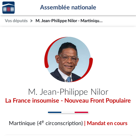
Accèder
Aller au contenu
Aller en bas de la page
Assemblée nationale
à la
page
Vos députés
M. Jean-Philippe Nilor - Martinique (4e circonscription)
d'accueil
M. Jean-Philippe Nilor
La France insoumise - Nouveau Front Populaire
e
Martinique (4
circonscription)
| Mandat en cours