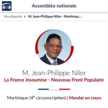
Accèder
Aller au contenu
Aller en bas de la page
Assemblée nationale
à la
page
Vos députés
M. Jean-Philippe Nilor - Martinique (4e circonscription)
d'accueil
M. Jean-Philippe Nilor
La France insoumise - Nouveau Front Populaire
e
Martinique (4
circonscription)
| Mandat en cours