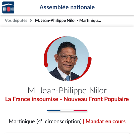
Accèder
Aller au contenu
Aller en bas de la page
Assemblée nationale
à la
page
Vos députés
M. Jean-Philippe Nilor - Martinique (4e circonscription)
d'accueil
M. Jean-Philippe Nilor
La France insoumise - Nouveau Front Populaire
e
Martinique (4
circonscription)
| Mandat en cours