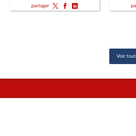
d'enquête
partager
pa
sociales e
désincita
par leur 
Voir tout