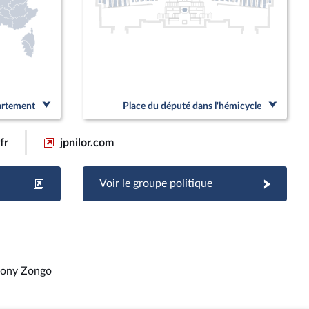
partement
Place du député dans l'hémicycle
fr
jpnilor.com
Voir le groupe politique
ony Zongo