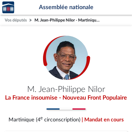
Accèder
Aller au contenu
Aller en bas de la page
Assemblée nationale
à la
page
Vos députés
M. Jean-Philippe Nilor - Martinique (4e circonscription)
d'accueil
M. Jean-Philippe Nilor
La France insoumise - Nouveau Front Populaire
e
Martinique (4
circonscription)
| Mandat en cours