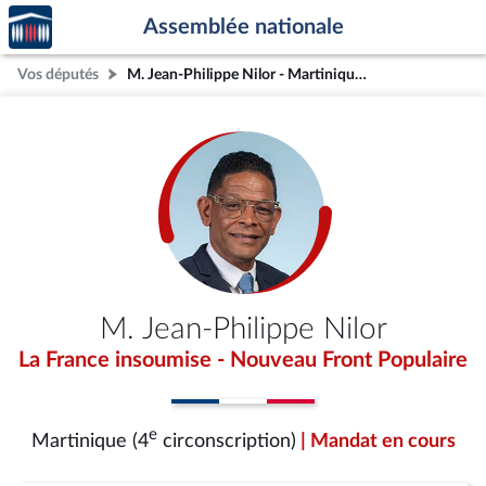
Accèder
Aller au contenu
Aller en bas de la page
Assemblée nationale
à la
page
Vos députés
M. Jean-Philippe Nilor - Martinique (4e circonscription)
d'accueil
M. Jean-Philippe Nilor
La France insoumise - Nouveau Front Populaire
e
Martinique (4
circonscription)
| Mandat en cours