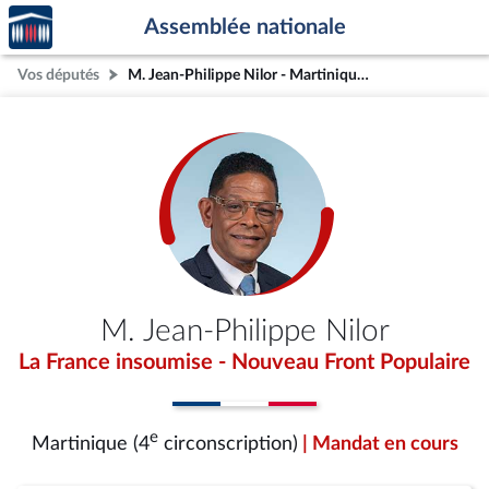
Accèder
Aller au contenu
Aller en bas de la page
Assemblée nationale
à la
page
Vos députés
M. Jean-Philippe Nilor - Martinique (4e circonscription)
d'accueil
M. Jean-Philippe Nilor
La France insoumise - Nouveau Front Populaire
e
Martinique (4
circonscription)
| Mandat en cours